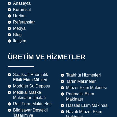
Anasayfa
Kurumsal
Üretim
Referanslar
Medya
Blog
İletişim
ÜRETİM VE HİZMETLER
Saatkraft Pnömatik
Taahhüt Hizmetleri
Etkili Ekim Mibzeri
Tarım Makineleri
Modüler Su Deposu
Mibzer Ekim Makinesi
Medikal Maske
Pnömatik Ekim
Makinaları İmalatı
Makinası
Roll Form Makineleri
Hassas Ekim Makinası
Bilgisayar Destekli
Havalı Mibzer Ekim
Tasarım ve
Makinesi