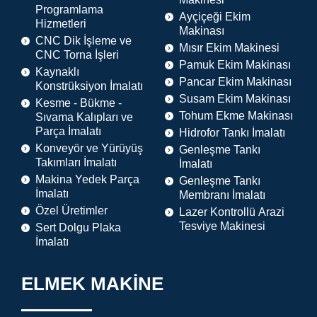
Programlama
Ayçiçeği Ekim
Hizmetleri
Makinası
CNC Dik İşleme ve
Mısır Ekim Makinesi
CNC Torna İşleri
Pamuk Ekim Makinası
Kaynaklı
Pancar Ekim Makinası
Konstrüksiyon İmalatı
Susam Ekim Makinası
Kesme - Bükme -
Tohum Ekme Makinası
Sıvama Kalıpları ve
Parça İmalatı
Hidrofor Tankı İmalatı
Konveyör ve Yürüyüş
Genleşme Tankı
Takımları İmalatı
İmalatı
Makina Yedek Parça
Genleşme Tankı
İmalatı
Membranı İmalatı
Özel Üretimler
Lazer Kontrollü Arazi
Tesviye Makinesi
Sert Dolgu Plaka
İmalatı
ELMEK MAKİNE